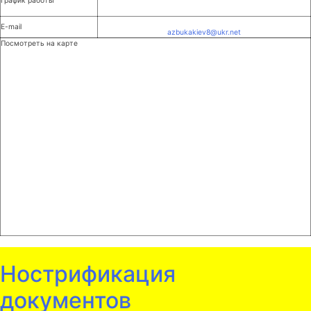
График работы
E-mail
azbukakiev8@ukr.net
Посмотреть на карте
Нострификация
документов