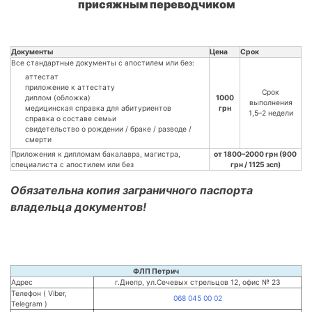
присяжным переводчиком
Документы
Цена
Срок
Все стандартные документы с апостилем или без:
аттестат
приложение к аттестату
Срок
диплом (обложка)
1000
выполнения
медицинская справка для абитуриентов
грн
1,5–2 недели
справка о составе семьи
свидетельство о рождении / браке / разводе /
смерти
Приложения к дипломам бакалавра, магистра,
от 1800–2000 грн (900
специалиста с апостилем или без
грн / 1125 зсп)
Обязательна копия заграничного паспорта
владельца документов!
ФЛП Петрич
Адрес
г.Днепр, ул.Сечевых стрельцов 12, офис № 23
Телефон ( Viber,
068 045 00 02
Telegram )