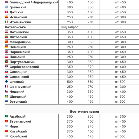
Голландский / Нидерландский
400
450
от 450
Греческий
300
350
от 400
Датский
350
400
от 450
Испанский
250
270
от 300
Итальянский
250
270
от 300
Каталонська
Под запрос
-
-
Латышский
350
400
от 450
Литовский
350
400
от 450
Македонский
300
350
от 380
Немецкий
250
270
от 300
Норвежский
350
400
от 450
Польский
250
270
от 300
Португальский
300
350
от 450
Сербохорватский
350
370
от 400
Словацкий
300
350
от 450
Словенский
300
350
от 450
Финский
500
550
от 500
Французский
250
270
от 300
Чешский
300
350
от 400
Шведский
400
450
от 500
Эстонский
400
450
от 500
Восточные языки
Арабский
300
350
от 350
Вьетнамский
370
400
от 450
Иврит
350
370
от 450
Китайский
370
400
от 450
Корейский
450
470
от 500