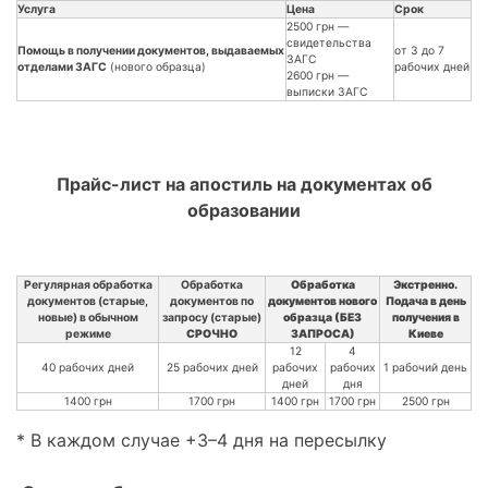
Услуга
Цена
Срок
2500 грн —
свидетельства
Помощь в получении документов, выдаваемых
от 3 до 7
ЗАГС
отделами ЗАГС
(нового образца)
рабочих дней
2600 грн —
выписки ЗАГС
Прайс-лист на апостиль на документах об
образовании
Регулярная обработка
Обработка
Обработка
Экстренно.
документов (старые,
документов по
документов нового
Подача в день
новые) в обычном
запросу (старые)
образца (БЕЗ
получения в
режиме
СРОЧНО
ЗАПРОСА)
Киеве
12
4
40 рабочих дней
25 рабочих дней
рабочих
рабочих
1 рабочий день
дней
дня
1400 грн
1700 грн
1400 грн
1700 грн
2500 грн
* В каждом случае +3–4 дня на пересылку