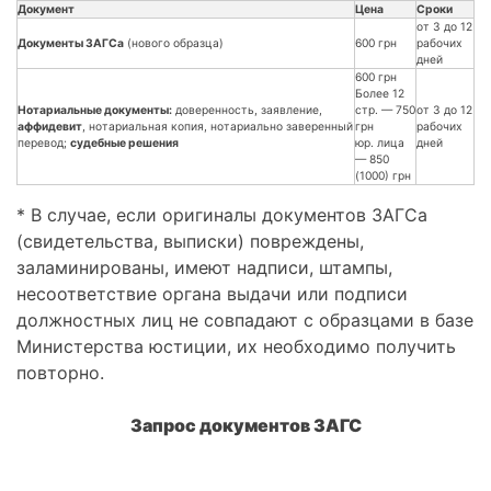
Документ
Цена
Сроки
от 3 до 12
Документы ЗАГСа
(нового образца)
600 грн
рабочих
дней
600 грн
Более 12
Нотариальные документы:
доверенность, заявление,
стр. — 750
от 3 до 12
аффидевит
, нотариальная копия, нотариально заверенный
грн
рабочих
перевод;
судебные решения
юр. лица
дней
— 850
(1000) грн
* В случае, если оригиналы документов ЗАГСа
(свидетельства, выписки) повреждены,
заламинированы, имеют надписи, штампы,
несоответствие органа выдачи или подписи
должностных лиц не совпадают с образцами в базе
Министерства юстиции, их необходимо получить
повторно.
Запрос документов ЗАГС