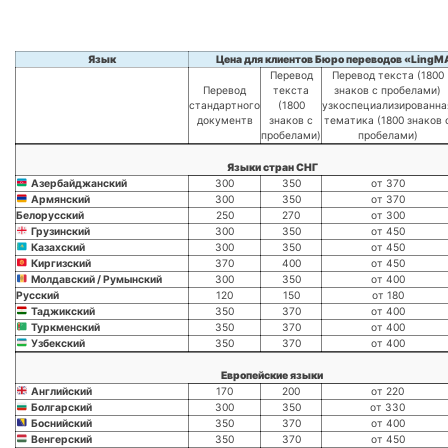
Язык
Цена для клиентов Бюро переводов «LingM
Перевод
Перевод текста (1800
Перевод
текста
знаков с пробелами)
стандартного
(1800
узкоспециализированна
документв
знаков с
тематика (1800 знаков 
пробелами)
пробелами)
Языки стран СНГ
Азербайджанский
300
350
от 370
Армянский
300
350
от 370
Белорусский
250
270
от 300
Грузинский
300
350
от 450
Казахский
300
350
от 450
Киргизский
370
400
от 450
Молдавский / Румынский
300
350
от 400
Русский
120
150
от 180
Таджикский
350
370
от 400
Туркменский
350
370
от 400
Узбекский
350
370
от 400
Европейские языки
Английский
170
200
от 220
Болгарский
300
350
от 330
Боснийский
350
370
от 400
Венгерский
350
370
от 450