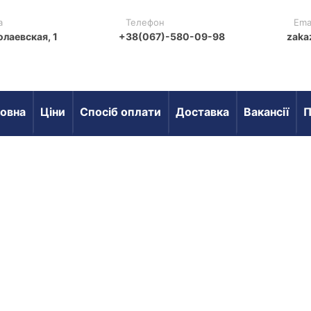
а
Телефон
Ema
олаевская, 1
+38(067)-580-09-98
zaka
овна
Ціни
Спосіб оплати
Доставка
Вакансії
П