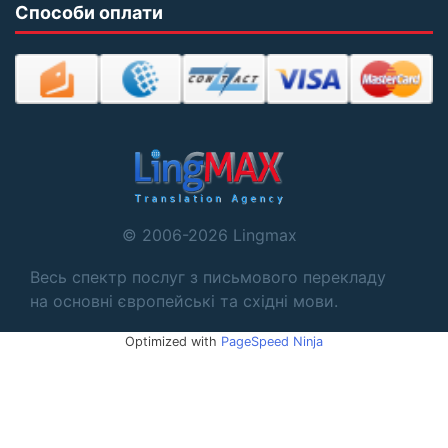
Способи оплати
© 2006-2026 Lingmax
Весь спектр послуг з письмового перекладу
на основні європейські та східні мови.
Optimized with
PageSpeed Ninja