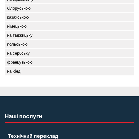
білоруською
казахською
німецькою
на таджицьку
польською
на сербську
французькою
на хінді
Наші послуги
Технічний переклад