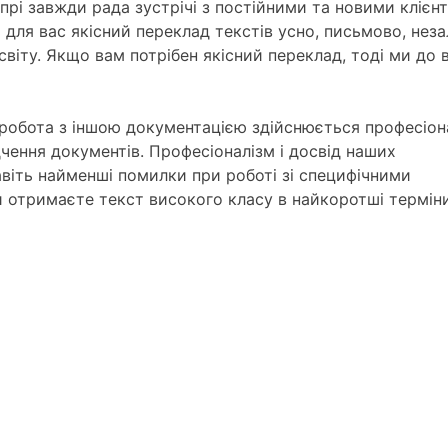
прі завжди рада зустрічі з постійними та новими клієн
для вас якісний переклад текстів усно, письмово, нез
світу. Якщо вам потрібен якісний переклад, тоді ми до
 робота з іншою документацією здійснюється професіон
чення документів. Професіоналізм і досвід наших
авіть найменші помилки при роботі зі специфічними
ви отримаєте текст високого класу в найкоротші терміни