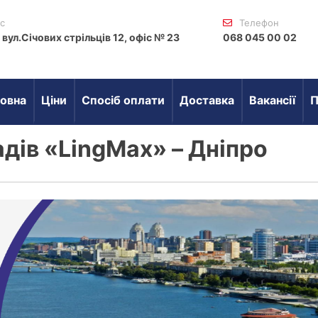
с
Телефон
 вул.Січових стрільців 12, офіс № 23
068 045 00 02
овна
Ціни
Спосіб оплати
Доставка
Вакансії
П
дів «LingMax» – Дніпро