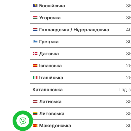
Боснійська
3
Угорська
3
Голландська / Нідерландська
4
Грецька
3
Датська
3
Іспанська
2
Італійська
2
Каталонська
Під 
Латиська
3
Литовська
3
Македонська
3