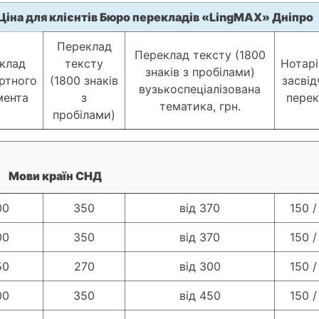
Ціна для клієнтів Бюро перекладів «LingMAX» Дніпро
Переклад
Переклад тексту (1800
клад
тексту
Нотарі
знаків з пробілами)
ртного
(1800 знаків
засвід
вузькоспеціалізована
мента
з
перек
тематика, грн.
пробілами)
Мови країн СНД
00
350
від 370
150 /
00
350
від 370
150 /
50
270
від 300
150 /
00
350
від 450
150 /