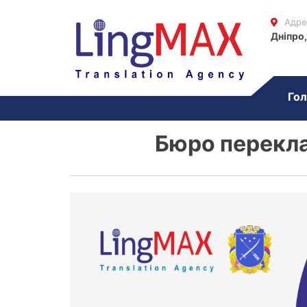
Адре
Дніпро,
Гол
Бюро перекла