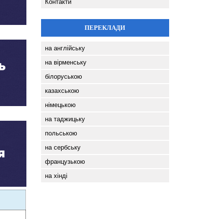
Контакти
ПЕРЕКЛАДИ
на англійську
на вірменську
білоруською
казахською
німецькою
на таджицьку
польською
на сербську
французькою
на хінді