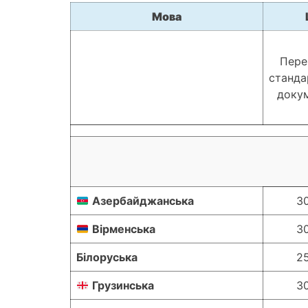
Мова
Пере
станда
доку
Азербайджанська
3
Вірменська
3
Білоруська
2
Грузинська
3