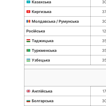
Казахська
3
Киргизька
3
Молдавська / Румунська
3
Російська
1
Таджицька
3
Туркменська
3
Узбецька
3
Англійська
1
Болгарська
3