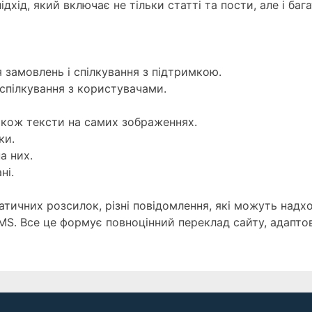
хід, який включає не тільки статті та пости, але і баг
 замовлень і спілкування з підтримкою.
 спілкування з користувачами.
 також тексти на самих зображеннях.
ки.
а них.
ні.
тичних розсилок, різні повідомлення, які можуть надх
MS. Все це формує повноцінний переклад сайту, адапто