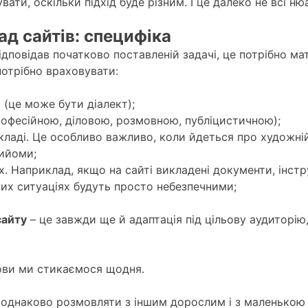
ати, оскільки підхід буде різним. І це далеко не всі ню
д сайтів: специфіка
дповідав початково поставленій задачі, це потрібно ма
потрібно враховувати:
(це може бути діалект);
офесійною, діловою, розмовною, публіцистичною);
екладі. Це особливо важливо, коли йдеться про художні
рийоми;
 Наприклад, якщо на сайті викладені документи, інстру
аких ситуаціях будуть просто небезпечними;
сайту
– це завжди ще й адаптація під цільову аудиторію
ови ми стикаємося щодня.
е однаково розмовляти з іншим дорослим і з маленькою