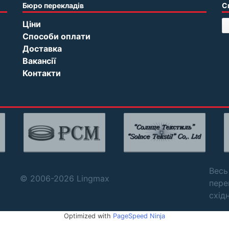
Бюро перекладів
С
Ціни
Способи оплати
Доставка
Вакансії
Контакти
Весь
© 2006-2026 Lingmax
пере
схід
Optimized with
PageSpeed Ninja