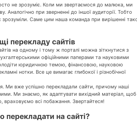
осто не зрозуміє. Коли ми звертаємося до малюка, ми
. Аналогічно при зверненні до іншої аудиторії. Тобто
с зрозуміли. Саме цим наша команда при вирішенні тако
щі перекладу сайтів
айтів на одному і тому ж порталі можна зіткнутися з
бухгалтерськими офіційними паперами та науковими
володіти юридичною темою, фінансовою, науковою
кламні нотки. Все це вимагає глибокої і різнобічної
я. Ми вже успішно перекладали сайти, причому наші
ими. Ми знаємо, як адаптувати вихідний матеріал, щоб
о, враховуємо всі побажання. Звертайтеся!
о перекладати на сайті?