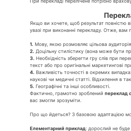
При перекладі перелічене потрібно враховув
Перекла
Якщо ви хочете, щоб результат повністю ві
увазі при виконанні перекладу. Отже, вам 
1.
Мову, якою розмовляє цільова аудиторія 
2.
Доцільну стилістику (вона може бути пр
3.
Необхідність зберегти гру слів при пер
текст або про оригінальні маркетингові п
4.
Важливість точності в окремих випадках.
наукові чи медичні статті. Відхилення в т
5.
Географічні та інші особливості.
Фактично, грамотно зроблений
переклад 
вас змогли зрозуміти.
Про що йдеться? З базовою адаптацією м
Елементарний приклад
: дорослий не буд