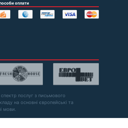
пособи оплати
 спектр послуг з письмового
кладу на основні європейські та
ні мови.