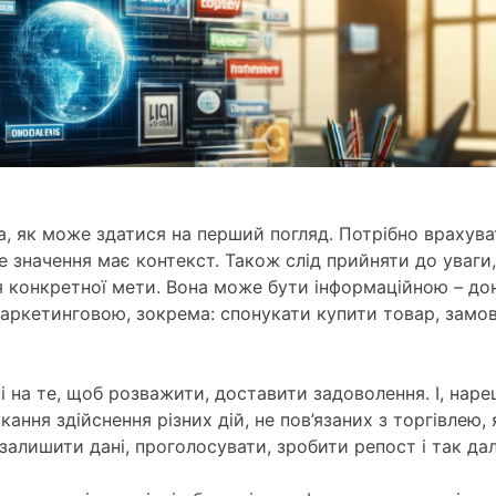
ча, як може здатися на перший погляд. Потрібно врахув
ке значення має контекст. Також слід прийняти до уваги
 конкретної мети. Вона може бути інформаційною – до
 маркетинговою, зокрема: спонукати купити товар, замо
і на те, щоб розважити, доставити задоволення. І, нареш
ання здійснення різних дій, не пов’язаних з торгівлею, 
залишити дані, проголосувати, зробити репост і так дал