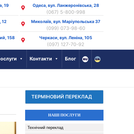
а, 19
Одеса, вул. Ланжеронівська, 28
(067) 5-800-998
, 12
Миколаїв, вул. Маріупольська 37
(099) 073-98-60
ий, 158
Черкаси, вул. Леніна, 105
8
(097) 127-70-92
ослуги
Контакти
Блог
ТЕРМІНОВИЙ ПЕРЕКЛАД
НАШІ ПОСЛУГИ
Технічний переклад