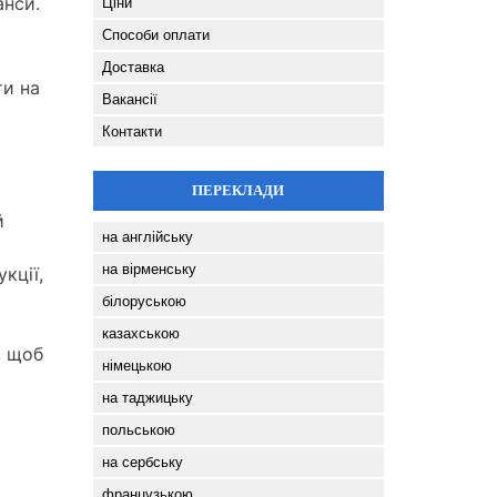
анси.
Ціни
Способи оплати
Доставка
ти на
Вакансії
Контакти
ПЕРЕКЛАДИ
й
на англійську
на вірменську
кції,
білоруською
казахською
, щоб
німецькою
на таджицьку
польською
на сербську
французькою