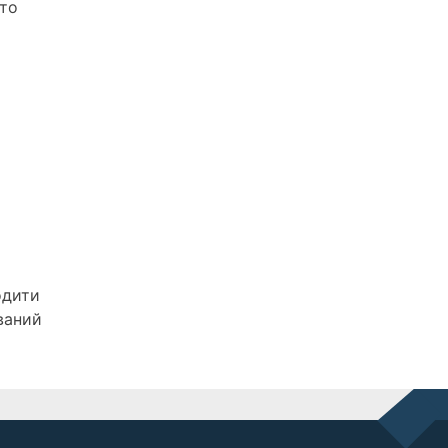
ато
одити
ваний