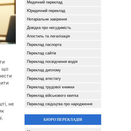
Медичний переклад
Юридичний переклад
Нотаріальне завірення
Довідка про несудимість
Апостиль та легалізація
Переклад паспорта
Переклад сайтів
ати
Переклад посвідчення водія
, що
Переклад диплому
нести
Переклад атестату
вити
Переклад трудової книжки
Переклад військового квитка
ті, не
Переклад свідоцтва про народження
як
і.
БЮРО ПЕРЕКЛАДІВ