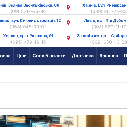
иїв, Велика Васильківська, 66
Харків, Вул. Римарськ
(095) 717-25-86
(099) 261-78-82
іпро, вул. Січових стрільців 12
Львів, вул. Під Дубом
(068) 045-00-02
(098) 839-11-17
Херсон, пр-т Ушакова, 91
Запоріжжя, пр-т Соборн
(095) 479-16-15
(099) 600-43-6
овна
Ціни
Спосіб оплати
Доставка
Вакансії
П