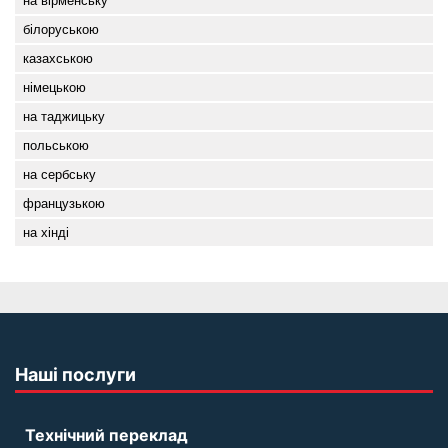
на вірменську
білоруською
казахською
німецькою
на таджицьку
польською
на сербську
французькою
на хінді
Наші послуги
Технічний переклад