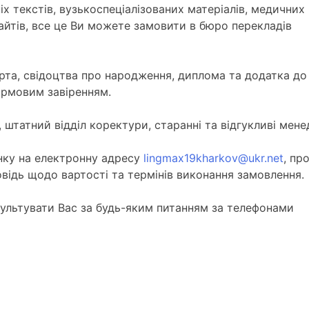
х текстів, вузькоспеціалізованих матеріалів, медичних
 сайтів, все це Ви можете замовити в бюро перекладів
рта, свідоцтва про народження, диплома та додатка до
ірмовим завіренням.
 штатний відділ коректури, старанні та відгукливі мен
інку на електронну адресу
lingmax19kharkov@ukr.net
, пр
відь щодо вартості та термінів виконання замовлення.
сультувати Вас за будь-яким питанням за телефонами