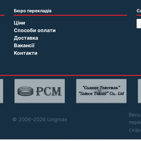
Бюро перекладів
С
Ціни
Способи оплати
Доставка
Вакансії
Контакти
Весь
© 2006-2026 Lingmax
пере
схід