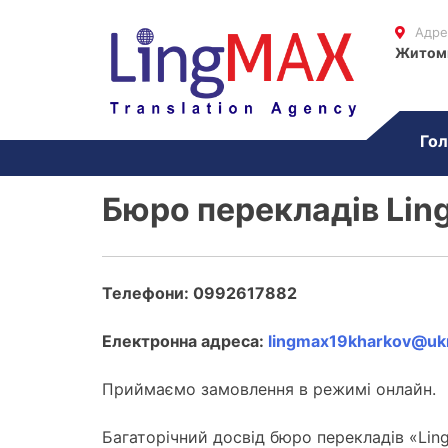
Адре
Житом
Гол
Бюро перекладів Li
Телефони: 0992617882
Електронна адреса:
lingmax19kharkov@ukr
Приймаємо замовлення в режимі онлайн.
Багаторічний досвід бюро перекладів «Lin