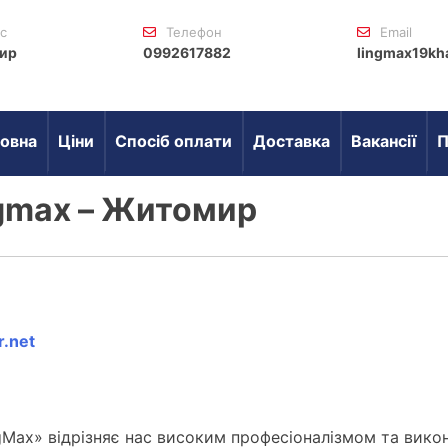
с
Телефон
Email
ир
0992617882
lingmax19kh
овна
Ціни
Спосіб оплати
Доставка
Вакансії
П
ngmax – Житомир
.net
gMax» відрізняє нас високим професіоналізмом та вико