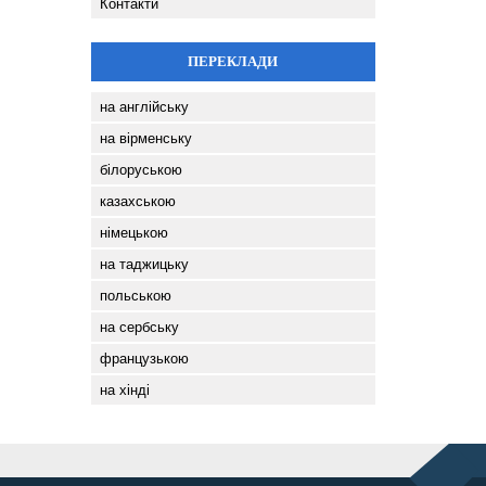
Контакти
ПЕРЕКЛАДИ
на англійську
на вірменську
білоруською
казахською
німецькою
на таджицьку
польською
на сербську
французькою
на хінді