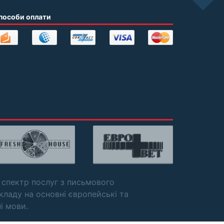
пособи оплати
 спектр послуг з письмового
кладу на основні європейські та
ні мови.