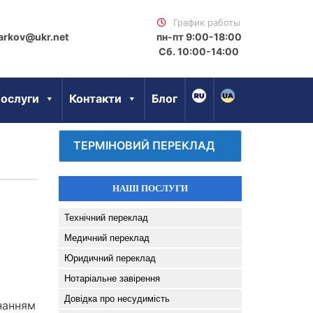
График работы
arkov@ukr.net
пн-пт 9:00-18:00
Сб. 10:00-14:00
ослуги
Контакти
Блог
ТЕРМІНОВИЙ ПЕРЕКЛАД
НАШІ ПОСЛУГИ
Технічний переклад
Медичний переклад
Юридичний переклад
Нотаріальне завірення
Довідка про несудимість
нанням