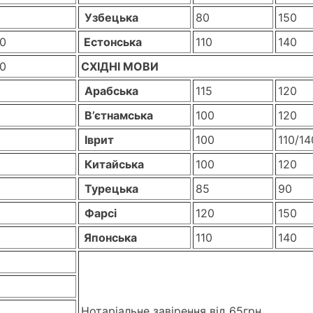
Узбецька
80
150
0
Естонська
110
140
0
СХІДНІ МОВИ
Арабська
115
120
В’єтнамська
100
120
Іврит
100
110/14
Китайська
100
120
Турецька
85
90
Фарсі
120
150
Японська
110
140
Нотаріальне завірення від 65грн.