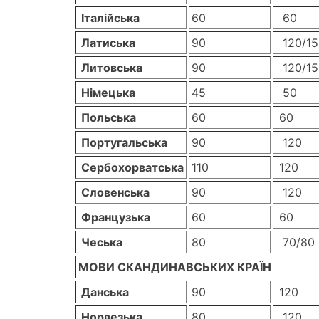
Італійська
60
60
Латиська
90
120/15
Литовська
90
120/15
Німецька
45
50
Польська
60
60
Португальська
90
120
Сербохорватська
110
120
Словенська
90
120
Французька
60
60
Чеська
80
70/80
МОВИ СКАНДИНАВСЬКИХ КРАЇН
Данська
90
120
Норвезька
80
120