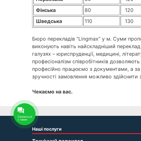
Фінська
80
120
Шведська
110
130
Бюро перекладів “Lingmax” у м. Суми проп
виконують навіть найскладніший переклад т
галузях – юриспруденції, медицині, літерату
професіоналізм співробітників дозволяють 
професійно працюємо з документами, а за
зручності замовлення можливо здійснити з
Чекаємо на вас.
Связаться
с нами
Наші послуги
Технічний переклад