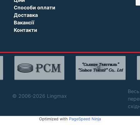
Способи оплати
Доставка
Вакансії
Контакти
Весь
© 2006-2026 Lingmax
пере
схід
Optimized with
PageSpeed Ninja