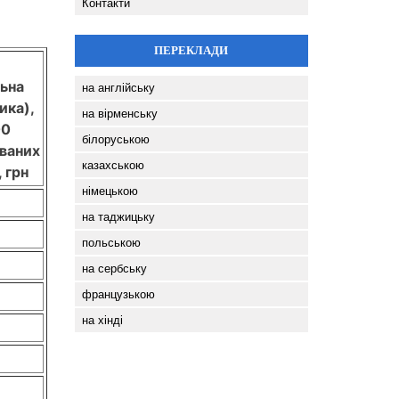
Контакти
ПЕРЕКЛАДИ
льна
на англійську
ика),
на вірменську
00
білоруською
ваних
казахською
, грн
німецькою
на таджицьку
польською
на сербську
французькою
на хінді