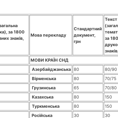
Текст
загальна
(зага
Стандартний
а), за 1800
темат
Мова перекладу
документ,
них знаків,
за 18
грн
друко
знаків
МОВИ КРАЇН СНД
Азербайджанська
80
80/90
Вірменська
80
70/75
Грузинська
65
70/80
Казахська
80
150
Туркменська
80
150
Російська
30
30