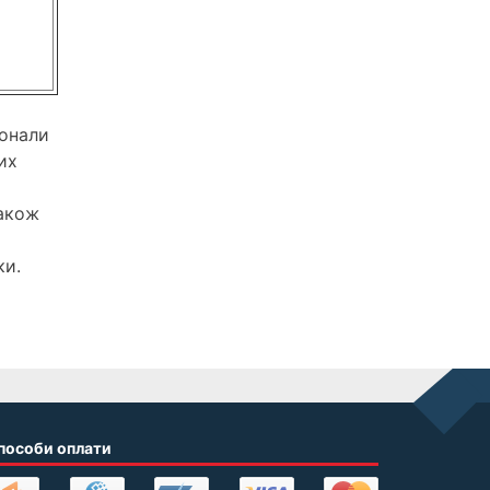
іонали
их
також
ки.
пособи оплати