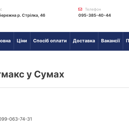
с
Телефон
бережна р. Стрілка, 46
095-385-40-44
овна
Ціни
Спосіб оплати
Доставка
Вакансії
П
гмакс у Сумах
099-063-74-31