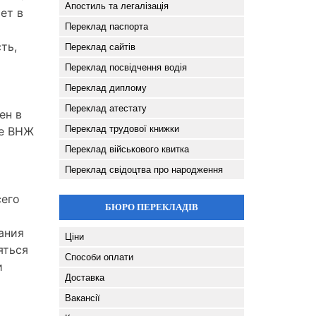
Апостиль та легалізація
ет в
Переклад паспорта
ть,
Переклад сайтів
Переклад посвідчення водія
Переклад диплому
Переклад атестату
ен в
Переклад трудової книжки
ие ВНЖ
Переклад військового квитка
Переклад свідоцтва про народження
сего
БЮРО ПЕРЕКЛАДІВ
ания
Ціни
яться
Способи оплати
и
Доставка
Вакансії