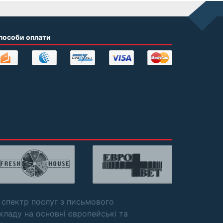
пособи оплати
 спектр послуг з письмового
кладу на основні європейські та