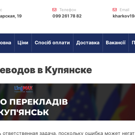
с
Телефон
Email
арская, 19
099 261 78 82
kharkov19
овна
Ціни
Спосіб оплати
Доставка
Вакансії
П
еводов в Купянске
 ответственная задача, поскольку ошибка может нега