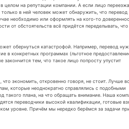
 в целом на репутации компании. А если лицо переезжа
о только в ней человек может обнаружить, что перевод
учае необходимо или оформлять на кого-то довереннос
ости от обстоятельств всё придётся переделывать, что
ожет обернуться катастрофой. Например, перевод нуж
тие в конкретных программах (льготное предоставлен
е закончится тем, что такое лицо попросту упустит
, что экономить, откровенно говоря, не стоит. Лучше в
лам, которые неоднократно справлялись с подобными
од такого плана, на что обращать внимание. Наша комп
рудятся переводчики высокой квалификации, готовые вз
оком уровне. Причём мы нередко берёмся за задачи пр