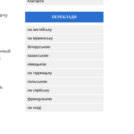
Контакти
ачу
ПЕРЕКЛАДИ
на англійську
на вірменську
білоруською
очный
казахською
м
німецькою
ь
на таджицьку
польською
ь.
на сербську
французькою
на хінді