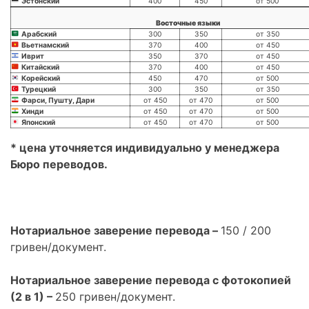
Эстонский
400
450
от 500
Восточные языки
Арабский
300
350
от 350
Вьетнамский
370
400
от 450
Иврит
350
370
от 450
Китайский
370
400
от 450
Корейский
450
470
от 500
Турецкий
300
350
от 350
Фарси, Пушту, Дари
от 450
от 470
от 500
Хинди
от 450
от 470
от 500
Японский
от 450
от 470
от 500
* цена уточняется индивидуально у менеджера
Бюро переводов.
Нотариальное заверение перевода –
150 / 200
гривен/документ.
Нотариальное заверение перевода с фотокопией
(2 в 1) –
250 гривен/документ.