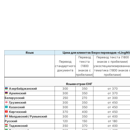
Язык
Цена для клиентов Бюро переводов «LingM
Перевод
Перевод текста (1800
Перевод
текста
знаков с пробелами)
стандартного
(1800
узкоспециализированна
документв
знаков с
тематика (1800 знаков 
пробелами)
пробелами)
Языки стран СНГ
Азербайджанский
300
350
от 370
Армянский
300
350
от 370
Белорусский
250
270
от 300
Грузинский
300
350
от 450
Казахский
300
350
от 450
Киргизский
370
400
от 450
Молдавский / Румынский
300
350
от 400
Русский
120
150
от 180
Таджикский
350
370
от 400