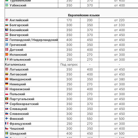
Туркменский
350
370
от 400
Узбекский
350
370
от 400
Европейские языки
Английский
170
200
от 220
Болгарский
300
350
от 330
Боснийский
350
370
от 400
Венгерский
350
370
от 450
Голландский / Нидерландский
400
450
от 450
Греческий
300
350
от 400
Датский
350
400
от 450
Испанский
250
270
от 300
Итальянский
250
270
от 300
Каталонська
Под запрос
-
-
Латышский
350
400
от 450
Литовский
350
400
от 450
Македонский
300
350
от 380
Немецкий
250
270
от 300
Норвежский
350
400
от 450
Польский
250
270
от 300
Португальский
300
350
от 450
Сербохорватский
350
370
от 400
Словацкий
300
350
от 450
Словенский
300
350
от 450
Финский
500
550
от 500
Французский
250
270
от 300
Чешский
300
350
от 400
Шведский
400
450
от 500