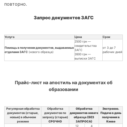
повторно.
Запрос документов ЗАГС
Услуга
Цена
Срок
2500 грн —
свидетельства
Помощь в получении документов, выдаваемых
от 3 до 7
ЗАГС
отделами ЗАГС
(нового образца)
рабочих дней
2600 грн —
выписки ЗАГС
Прайс-лист на апостиль на документах об
образовании
Регулярная обработка
Обработка
Обработка
Экстренно.
документов (старые,
документов по
документов нового
Подача в день
новые) в обычном
запросу (старые)
образца (БЕЗ
получения в
режиме
СРОЧНО
ЗАПРОСА)
Киеве
12
4