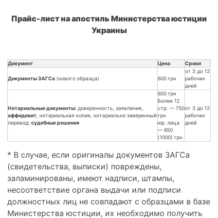
Прайс-лист на апостиль Министерства юстиции
Украины
Документ
Цена
Сроки
от 3 до 12
Документы ЗАГСа
(нового образца)
600 грн
рабочих
дней
600 грн
Более 12
Нотариальные документы:
доверенность, заявление,
стр. — 750
от 3 до 12
аффидевит
, нотариальная копия, нотариально заверенный
грн
рабочих
перевод;
судебные решения
юр. лица
дней
— 850
(1000) грн
* В случае, если оригиналы документов ЗАГСа
(свидетельства, выписки) повреждены,
заламинированы, имеют надписи, штампы,
несоответствие органа выдачи или подписи
должностных лиц не совпадают с образцами в базе
Министерства юстиции, их необходимо получить