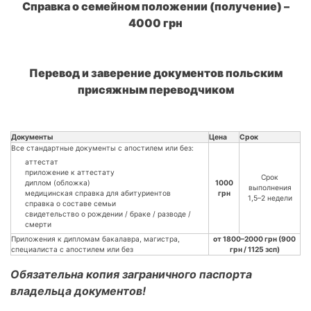
Справка о семейном положении (получение) –
4000 грн
Перевод и заверение документов польским
присяжным переводчиком
Документы
Цена
Срок
Все стандартные документы с апостилем или без:
аттестат
приложение к аттестату
Срок
диплом (обложка)
1000
выполнения
медицинская справка для абитуриентов
грн
1,5–2 недели
справка о составе семьи
свидетельство о рождении / браке / разводе /
смерти
Приложения к дипломам бакалавра, магистра,
от 1800–2000 грн (900
специалиста с апостилем или без
грн / 1125 зсп)
Обязательна копия заграничного паспорта
владельца документов!