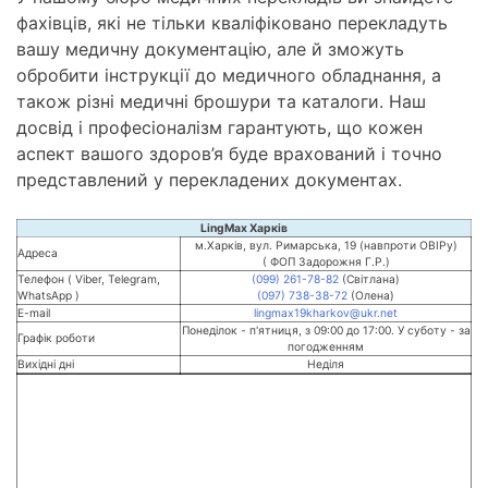
фахівців, які не тільки кваліфіковано перекладуть
вашу медичну документацію, але й зможуть
обробити інструкції до медичного обладнання, а
також різні медичні брошури та каталоги. Наш
досвід і професіоналізм гарантують, що кожен
аспект вашого здоров’я буде врахований і точно
представлений у перекладених документах.
LingMax Харків
м.Харків, вул. Римарська, 19 (навпроти ОВІРу)
Адреса
( ФОП Задорожня Г.Р.)
Телефон ( Viber, Telegram,
(099) 261-78-82
(Світлана)
WhatsApp )
(097) 738-38-72
(Олена)
E-mail
lingmax19kharkov@ukr.net
Понеділок - п'ятниця, з 09:00 до 17:00. У суботу - за
Графік роботи
погодженням
Вихідні дні
Неділя