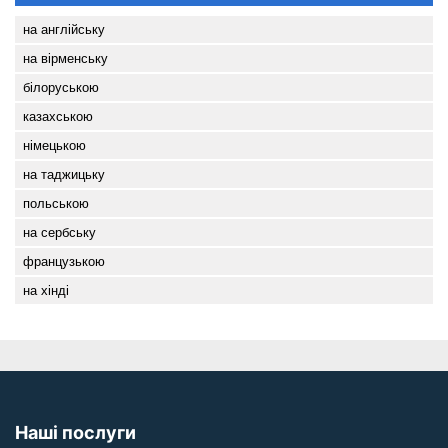
на англійську
на вірменську
білоруською
казахською
німецькою
на таджицьку
польською
на сербську
французькою
на хінді
Наші послуги