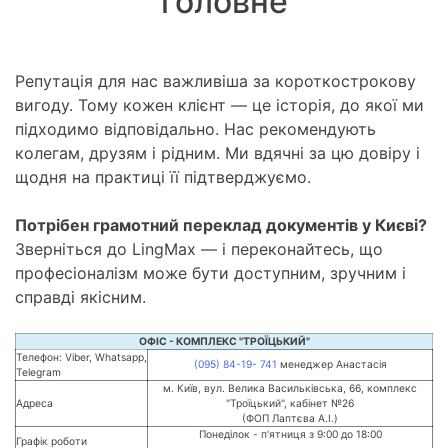
головне
Репутація для нас важливіша за короткострокову
вигоду. Тому кожен клієнт — це історія, до якої ми
підходимо відповідально. Нас рекомендують
колегам, друзям і рідним. Ми вдячні за цю довіру і
щодня на практиці її підтверджуємо.
Потрібен грамотний переклад документів у Києві?
Зверніться до LingMax — і переконайтесь, що
професіоналізм може бути доступним, зручним і
справді якісним.
ОФІС - КОМПЛЕКС "ТРОЇЦЬКИЙ"
Телефон: Viber, Whatsapp,
(095) 84-19- 741
менеджер Анастасія
Telegram
м. Київ, вул. Велика Васильківська, 66, комплекс
Адреса
"Троїцький", кабінет №26
(ФОП Лаптєва А.І.)
Понеділок - п'ятниця з 9:00 до 18:00
Графік роботи