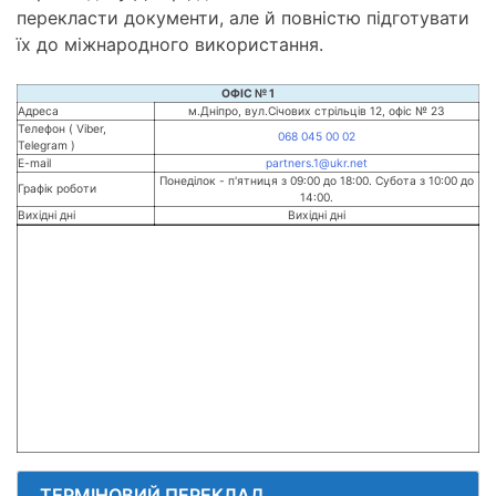
перекласти документи, але й повністю підготувати
їх до міжнародного використання.
ОФІС № 1
Адреса
м.Дніпро, вул.Січових стрільців 12, офіс № 23
Телефон ( Viber,
068 045 00 02
Telegram )
E-mail
partners.1@ukr.net
Понеділок - п'ятниця з 09:00 до 18:00. Субота з 10:00 до
Графік роботи
14:00.
Вихідні дні
Вихідні дні
ТЕРМІНОВИЙ ПЕРЕКЛАД