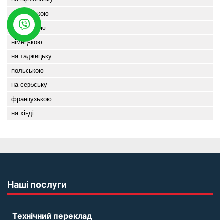
білоруською
казахською
німецькою
на таджицьку
польською
на сербську
французькою
на хінді
Наші послуги
Технічний переклад