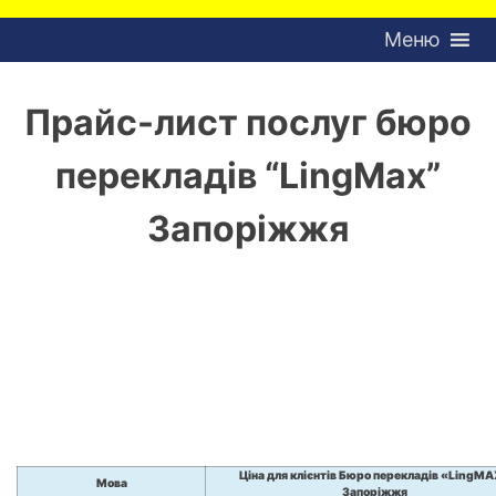
Меню
Прайс-лист послуг бюро
перекладів “LingMax”
Запоріжжя
Ціна для клієнтів Бюро перекладів «LingM
Мова
Запоріжжя