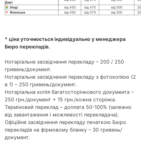
Дарі
Хінді
від 450
від 470
від 500
20
Японська
від 450
від 470
від 500
20
* ціна уточнюється індивідуально у менеджера
Бюро перекладів.
Нотаріальне засвідчення перекладу – 200 / 250
гривень/документ.
Нотаріальне засвідчення перекладу з фотокопією (2
в 1) – 250 гривень/документ.
Нотаріальна копія багатосторінкового документа –
250 грн./документ + 15 грн./кожна сторінка.
Терміновий переклад – доплата 50-100% (залежно
від завантаження і можливості перекладача).
Офіційне засвідчення перекладу печаткою Бюро
перекладів на фірмовому бланку – 30 гривень/
документ.