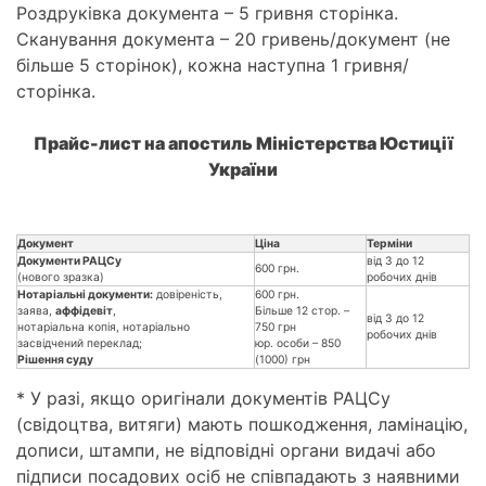
Роздруківка документа – 5 гривня сторінка.
Сканування документа – 20 гривень/документ (не
більше 5 сторінок), кожна наступна 1 гривня/
сторінка.
Прайс-лист на апостиль Міністерства Юстиції
України
Документ
Ціна
Терміни
Документи РАЦСу
від 3 до 12
600 грн.
(нового зразка)
робочих днів
Нотаріальні документи:
довіреність,
600 грн.
заява,
аффідевіт
,
Більше 12 стор. –
від 3 до 12
нотаріальна копія, нотаріально
750 грн
робочих днів
засвідчений переклад;
юр. особи – 850
Рішення суду
(1000) грн
* У разі, якщо оригінали документів РАЦСу
(свідоцтва, витяги) мають пошкодження, ламінацію,
дописи, штампи, не відповідні органи видачі або
підписи посадових осіб не співпадають з наявними