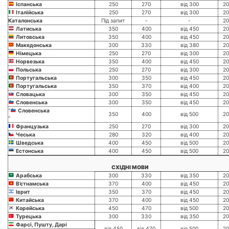
Іспанська
250
270
від 300
20
Італійська
250
270
від 300
20
Каталонська
Під запит
-
-
20
Латиська
350
400
від 450
20
Литовська
350
400
від 450
20
Македонська
300
330
від 380
20
Німецька
250
270
від 300
20
Норвезька
350
400
від 450
20
Польська
250
270
від 300
20
Португальська
300
350
від 450
20
Португальська
350
370
від 400
20
Словацька
300
350
від 450
20
Словенська
300
350
від 450
20
"
Словенська
350
400
від 500
20
"
Французька
250
270
від 300
20
Чеська
280
320
від 400
20
Шведська
400
450
від 500
20
Естонська
400
450
від 500
20
СХІДНІ МОВИ
Арабська
300
330
від 350
20
В’єтнамська
370
400
від 450
20
Іврит
350
370
від 450
20
Китайська
370
400
від 450
20
Корейська
450
470
від 500
20
Турецька
300
330
від 350
20
Фарсі, Пушту, Дарі
від 450
від 470
від 500
20