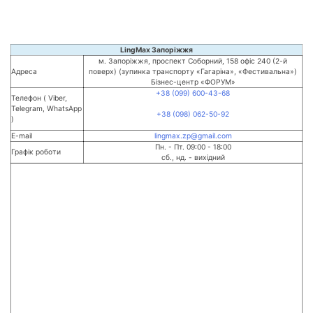
LingMax Запоріжжя
м. Запоріжжя, проспект Соборний, 158 офіс 240 (2-й
Адреса
поверх) (зупинка транспорту «Гагаріна», «Фестивальна»)
Бізнес-центр «ФОРУМ»
+38 (099) 600-43-68
Телефон ( Viber,
Telegram, WhatsApp
+38 (098) 062-50-92
)
E-mail
lingmax.zp@gmail.com
Пн. - Пт. 09:00 - 18:00
Графік роботи
сб., нд. - вихідний