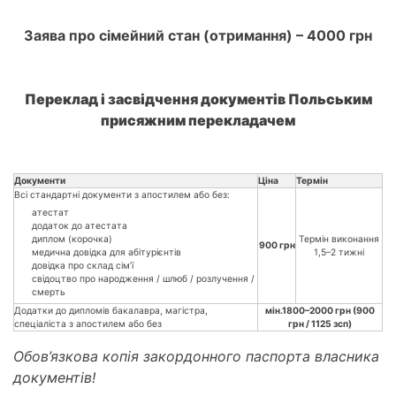
Заява про сімейний стан (отримання) – 4000 грн
Переклад і засвідчення документів Польським
присяжним перекладачем
Документи
Ціна
Термін
Всі стандартні документи з апостилем або без:
атестат
додаток до атестата
диплом (корочка)
Термін виконання
900 грн
медична довідка для абітурієнтів
1,5–2 тижні
довідка про склад сім’ї
свідоцтво про народження / шлюб / розлучення /
смерть
Додатки до дипломів бакалавра, магістра,
мін.1800–2000 грн (900
спеціаліста з апостилем або без
грн / 1125 зсп)
Обов’язкова копія закордонного паспорта власника
документів!