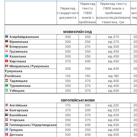
Переклад
Переклад тексту
Переклад
тексту
(1800 знаків з
Нот
стандартного
(1800
пробілами)
зас
документа
знаків з
вузькоспеціалізована
пе
пробілами)
тематика, грн.
МОВИ КРАЇН СНД
Азербайджанська
300
350
від 370
20
Вірменська
300
350
від 370
20
Білоруська
250
270
від 300
20
Грузинська
300
350
від 450
20
Казахська
300
350
від 450
20
Киргизька
370
400
від 450
20
Молдавська / Румунська
300
350
від 400
20
Румунська
Російська
120
150
від 180
20
Таджицька
350
370
від 400
20
Туркменська
350
370
від 400
20
Узбецька
350
370
від 400
20
ЄВРОПЕЙСЬКІ МОВИ
Англійська
170
200
від 220
20
Болгарська
270
300
від 330
20
Боснійська
350
370
від 400
20
Угорська
350
370
від 450
20
Голландська / Нідерландська
350
400
від 450
20
Грецька
300
350
від 400
20
Датська
350
400
від 450
20