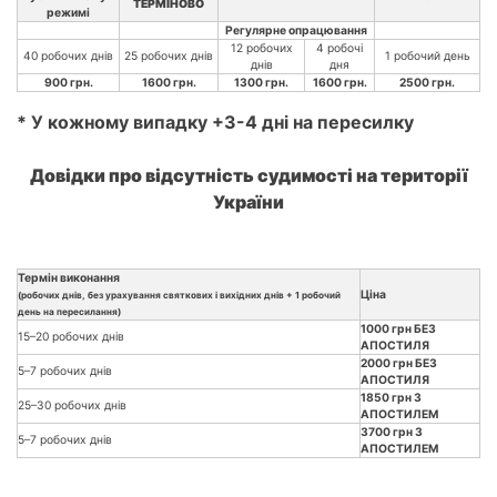
ТЕРМІНОВО
режимі
Регулярне опрацювання
12 робочих
4 робочі
40 робочих днів
25 робочих днів
1 робочий день
днів
дня
900 грн.
1600 грн.
1300 грн.
1600 грн.
2500 грн.
* У кожному випадку +3-4 дні на пересилку
Довідки про відсутність судимості на території
України
Термін виконання
Ціна
(робочих днів, без урахування святкових і вихідних днів + 1 робочий
день на пересилання)
1000 грн БЕЗ
15–20 робочих днів
АПОСТИЛЯ
2000 грн БЕЗ
5–7 робочих днів
АПОСТИЛЯ
1850 грн З
25–30 робочих днів
АПОСТИЛЕМ
3700 грн З
5–7 робочих днів
АПОСТИЛЕМ