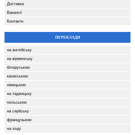
Доставка
Вакансії
Контакти
ПЕРЕКЛАДИ
на англійську
на вірменську
білоруською
казахською
німецькою
на таджицьку
польською
на сербську
французькою
на хінді