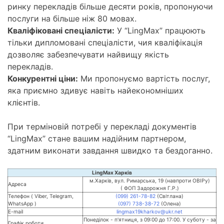
ринку перекладів більше десяти років, пропонуючи
послуги на більше ніж 80 мовах.
Кваліфіковані спеціалісти:
У “LingMax” працюють
тільки дипломовані спеціалісти, чия кваліфікація
дозволяє забезпечувати найвищу якість
перекладів.
Конкурентні ціни:
Ми пропонуємо вартість послуг,
яка приємно здивує навіть найекономніших
клієнтів.
При терміновій потребі у перекладі документів
“LingMax” стане вашим надійним партнером,
здатним виконати завдання швидко та бездоганно.
LingMax Харків
м.Харків, вул. Римарська, 19 (навпроти ОВІРу)
Адреса
( ФОП Задорожня Г.Р.)
Телефон ( Viber, Telegram,
(099) 261-78-82
(Світлана)
WhatsApp )
(097) 738-38-72
(Олена)
E-mail
lingmax19kharkov@ukr.net
Понеділок - п'ятниця, з 09:00 до 17:00. У суботу - за
Графік роботи