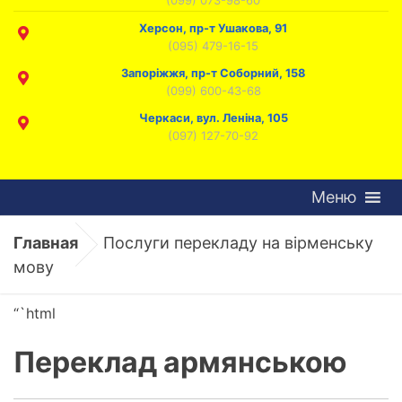
Херсон, пр-т Ушакова, 91
(095) 479-16-15
Запоріжжя, пр-т Соборний, 158
(099) 600-43-68
Черкаси, вул. Леніна, 105
(097) 127-70-92
Меню
Главная
Послуги перекладу на вірменську
мову
“`html
Переклад армянською