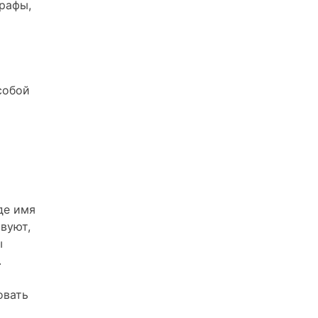
графы,
собой
де имя
вуют,
ы
.
овать