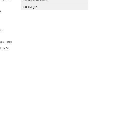
»
на хинди
х
ы,
x», вы
ьным