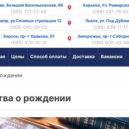
ев, Большая Васильковская, 66
Харьков, Ул. Рымарска
(095) 717-25-86
(099) 261-78-82
непр, ул.Сечевых стрельцов 12
Львов, ул. Под Дубом
(068) 045-00-02
(098) 839-11-17
Херсон, пр-т Ушакова, 91
Запорожье, пр-т Соборн
(095) 479-16-15
(099) 600-43-6
ая
Цены
Способ оплаты
Доставка
Вакансии
рождении
тва о рождении