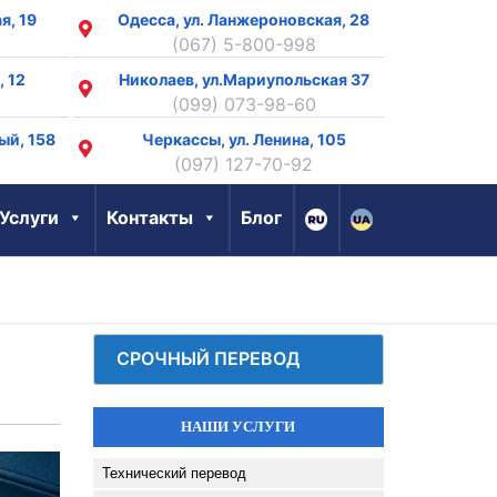
я, 19
Одесса, ул. Ланжероновская, 28
(067) 5-800-998
, 12
Николаев, ул.Мариупольская 37
(099) 073-98-60
ый, 158
Черкассы, ул. Ленина, 105
8
(097) 127-70-92
Услуги
Контакты
Блог
СРОЧНЫЙ ПЕРЕВОД
НАШИ УСЛУГИ
Технический перевод