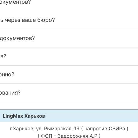
документов?
ь через ваше бюро?
 документов?
в?
онно?
ования?
LingMax Харьков
г.Харьков, ул. Рымарская, 19 ( напротив ОВИРа )
( ФОП - Задорожняя А.Р )