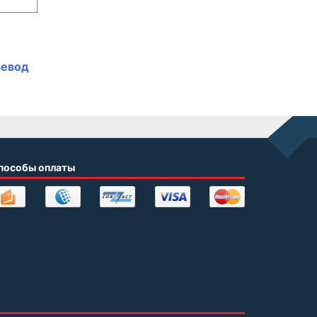
ревод
пособы оплаты