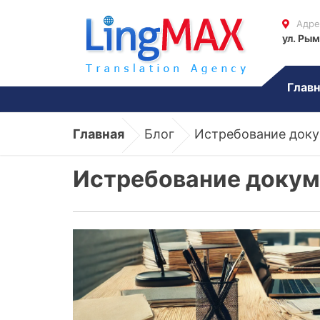
Адре
ул. Рым
Главн
Главная
Блог
Истребование доку
Истребование докум