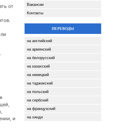
Вакансии
ать от
Контакты
тов.
ПЕРЕВОДЫ
или
на английский
на армянский
г
на белорусский
на казахский
на немецкий
на таджикский
на польский
я
на сербский
цей,
на французский
,
на хинди
ении, и