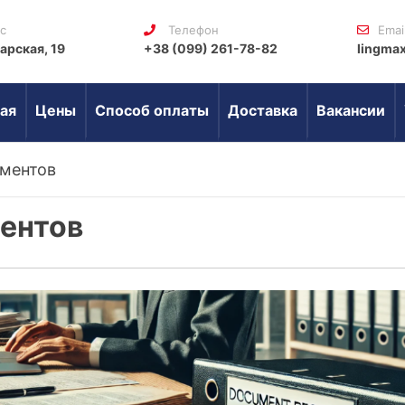
с
Телефон
Emai
арская, 19
+38 (099) 261-78-82
lingma
ая
Цены
Способ оплаты
Доставка
Вакансии
ментов
ентов