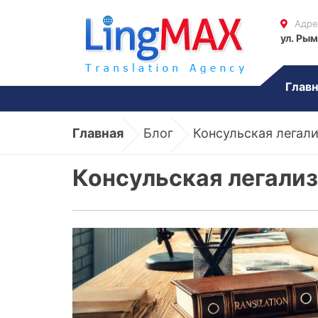
Адре
ул. Рым
Главн
Главная
Блог
Консульская легали
Консульская легали