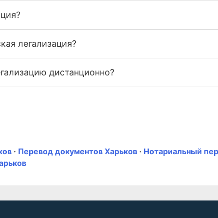
ация?
кая легализация?
гализацию дистанционно?
ков
·
Перевод документов Харьков
·
Нотариальный пе
арьков