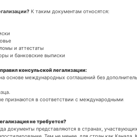
егализации?
К таким документам относятся:
иски
овье
ломы и аттестаты
оры и банковские выписки
правил консульской легализации:
 на основе международных соглашений без дополнител
зца.
ые признаются в соответствии с международными
легализация не требуется?
огда документы представляются в странах, участвующих
постилирование. Тем не менее, для стран как Канада, 