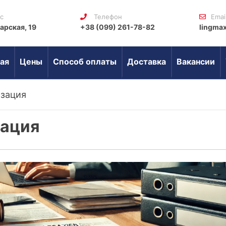
с
Телефон
Emai
арская, 19
+38 (099) 261-78-82
lingma
ая
Цены
Способ оплаты
Доставка
Вакансии
зация
зация