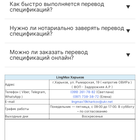
Как быстро выполняется перевод
спецификаций?
Нужно ли нотариально заверять перевод
спецификаций?
Можно ли заказать перевод
спецификаций онлайн?
LingMax Харьков
г.Харьков, ул. Рымарская, 19 ( напротив ОВИРа )
Адрес
( ФОП - Задорожняя А.Р )
Телефон ( Viber, Telegram,
(099) 261-78-82
(Светлана)
WhatsApp )
(097) 738-38-72
(Елена)
E-mail
lingmax19kharkov@ukr.net
Понедельник — пятница, с 09:00 до 17:00. В субботу
График работы
– по согласованию
Выходные дни
Воскресенье