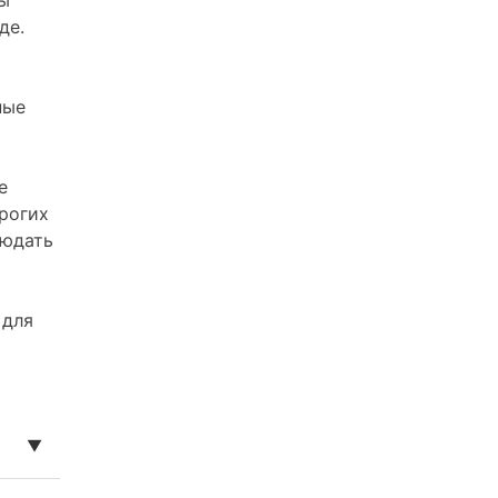
де.
ные
е
рогих
людать
 для