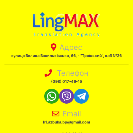
Адрес
вулиця Велика Васильківська, 66, - "Троїцький", каб №26
Телефон
(098) 017-46-15
Email
k1.azbuka.bp@gmail.com