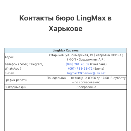
Контакты бюро LingMax в
Харькове
LingMax Харьков
г.Харьков, ул. Рымарская, 19 ( напротив ОВИРа )
Адрес
( ФОП - Задорожняя А.Р )
Телефон ( Viber, Telegram,
(099) 261-78-82
(Светлана)
WhatsApp )
(097) 738-38-72
(Елена)
E-mail
lingmax19kharkov@ukr.net
Понедельник — пятница, с 09:00 до 17:00. В субботу
График работы
– по согласованию
Выходные дни
Воскресенье