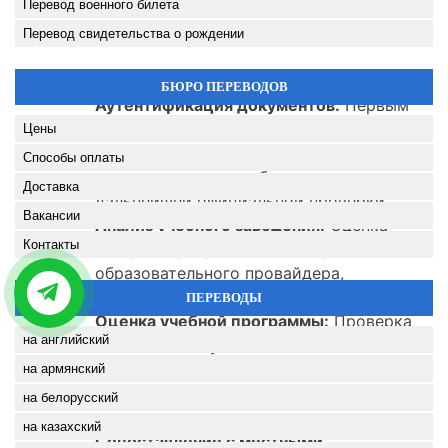
Перевод военного билета
Перевод свидетельства о рождении
БЮРО ПЕРЕВОДОВ
Аутентификация документов:
Первым
шагом является нотариальный перевод и
Цены
легализация образовательных
Способы оплаты
документов, что необходимо для их
Доставка
дальнейшей официальной проверки.
Вакансии
Анализ учебного заведения:
Оценка
Контакты
статуса и репутации института или
образовательного провайдера,
выдавшего документы.
ПЕРЕВОДЫ
Оценка учебной программы:
Проверка
на английский
соответствия учебного плана
установленным образовательным
на армянский
стандартам по продолжительности и
на белорусский
содержанию курса.
на казахский
Сопоставление с местными