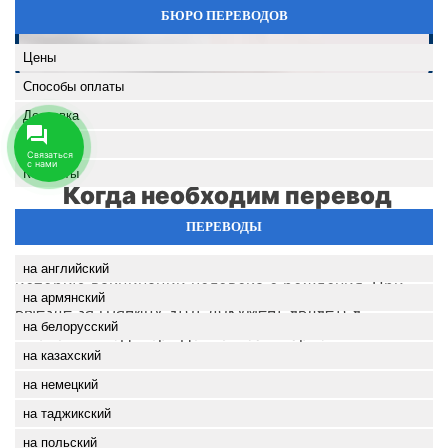
БЮРО ПЕРЕВОДОВ
Цены
Способы оплаты
Доставка
Вакансии
Контакты
Когда необходим перевод
карты прививок?
ПЕРЕВОДЫ
Карта профилактических прививок содержит всю
на английский
историю вакцинации человека с рождения. При
на армянский
выезде за границу этот документ является
на белорусский
ключевым подтверждением санитарно-
на казахский
эпидемиологического соответствия. Перевод
формы 063/о чаще всего требуется в следующих
на немецкий
случаях:
на таджикский
на польский