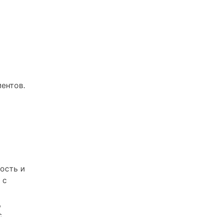
ентов.
ость и
 с
,
с