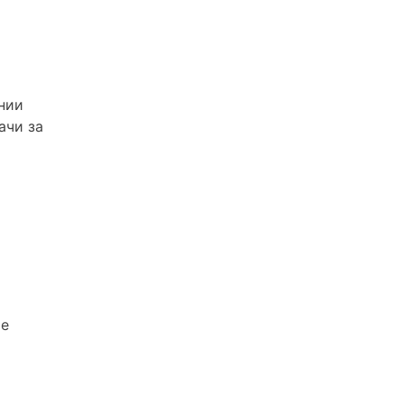
нии
ачи за
ие