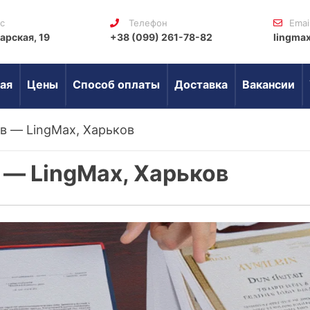
с
Телефон
Emai
арская, 19
+38 (099) 261-78-82
lingma
ая
Цены
Способ оплаты
Доставка
Вакансии
 — LingMax, Харьков
 — LingMax, Харьков