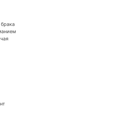
 брака
манием
ючая
нт