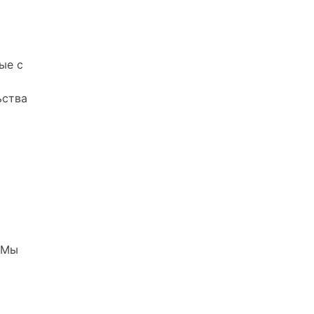
ые с
ьства
 Мы