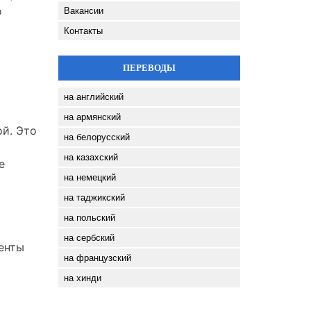
о
Вакансии
Контакты
ПЕРЕВОДЫ
на английский
на армянский
ой. Это
на белорусский
на казахский
е
на немецкий
на таджикский
на польский
на сербский
енты
на французский
на хинди