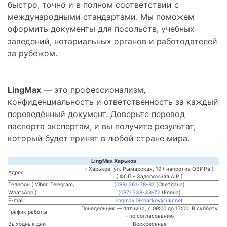
быстро, точно и в полном соответствии с
международными стандартами. Мы поможем
оформить документы для посольств, учебных
заведений, нотариальных органов и работодателей
за рубежом.
LingMax
— это профессионализм,
конфиденциальность и ответственность за каждый
переведённый документ. Доверьте перевод
паспорта экспертам, и вы получите результат,
который будет принят в любой стране мира.
LingMax Харьков
г.Харьков, ул. Рымарская, 19 ( напротив ОВИРа )
Адрес
( ФОП - Задорожняя А.Р )
Телефон ( Viber, Telegram,
(099) 261-78-82
(Светлана)
WhatsApp )
(097) 738-38-72
(Елена)
E-mail
lingmax19kharkov@ukr.net
Понедельник — пятница, с 09:00 до 17:00. В субботу
График работы
– по согласованию
Выходные дни
Воскресенье