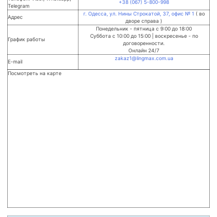
+38 (067) 5-800-998
Telegram
г. Одесса, ул. Нины Строкатой, 37, офис № 1
( во
Адрес
дворе справа )
Понедельник - пятница с 9:00 до 18:00
Суббота с 10:00 до 15:00 | воскресенье - по
График работы
договоренности.
Онлайн 24/7
zakaz1@lingmax.com.ua
E-mail
Посмотреть на карте