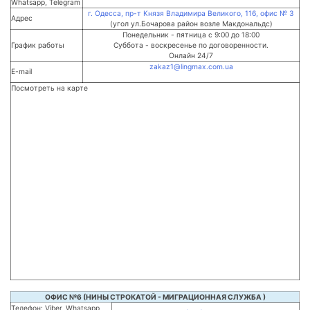
Whatsapp, Telegram
г. Одесса, пр-т Князя Владимира Великого, 116, офис № 3
Адрес
(угол ул.Бочарова район возле Макдональдс)
Понедельник - пятница с 9:00 до 18:00
График работы
Суббота - воскресенье по договоренности.
Онлайн 24/7
zakaz1@lingmax.com.ua
E-mail
Посмотреть на карте
ОФИС №6 (НИНЫ СТРОКАТОЙ - МИГРАЦИОННАЯ СЛУЖБА )
Телефон: Viber, Whatsapp,