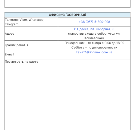
ОФИС №3 (СОБОРНАЯ)
Телефон: Viber, Whatsapp,
+38 (067) 5-800-998
Telegram
г. Одесса, пл. Соборная, 6
Адрес
(напротив входа в собор, угол ул.
Коблевская)
Понедельник - пятница с 9:00 до 18:00
График работы
Суббота - по договоренности
zakaz1@lingmax.com.ua
E-mail
Посмотреть на карте