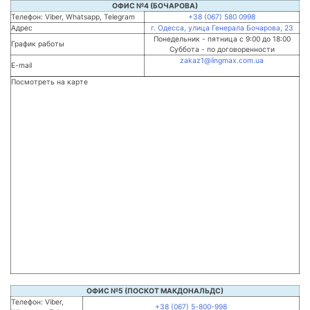
ОФИС №4 (БОЧАРОВА)
Телефон: Viber, Whatsapp, Telegram
+38 (067) 580 0998
Адрес
г. Одесса, улица Генерала Бочарова, 23
Понедельник - пятница с 9:00 до 18:00
График работы
Суббота - по договоренности
zakaz1@lingmax.com.ua
E-mail
Посмотреть на карте
ОФИС №5 (ПОСКОТ МАКДОНАЛЬДС)
Телефон: Viber,
+38 (067) 5-800-998