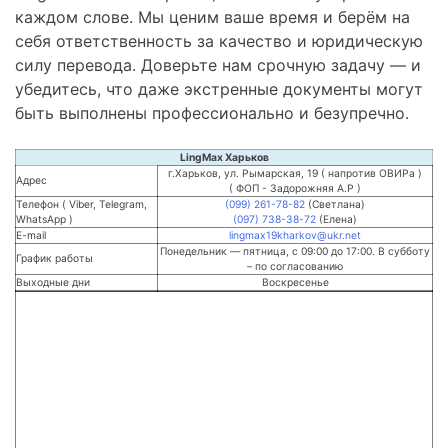
каждом слове. Мы ценим ваше время и берём на
себя ответственность за качество и юридическую
силу перевода. Доверьте нам срочную задачу — и
убедитесь, что даже экстренные документы могут
быть выполнены профессионально и безупречно.
LingMax Харьков
г.Харьков, ул. Рымарская, 19 ( напротив ОВИРа )
Адрес
( ФОП - Задорожняя А.Р )
Телефон ( Viber, Telegram,
(099) 261-78-82
(Светлана)
WhatsApp )
(097) 738-38-72
(Елена)
E-mail
lingmax19kharkov@ukr.net
Понедельник — пятница, с 09:00 до 17:00. В субботу
График работы
– по согласованию
Выходные дни
Воскресенье