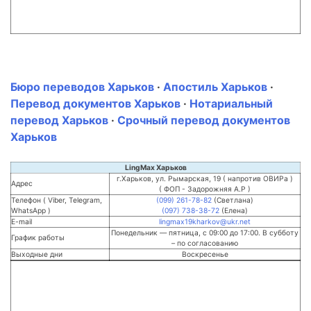
Бюро переводов Харьков
·
Апостиль Харьков
·
Перевод документов Харьков
·
Нотариальный
перевод Харьков
·
Срочный перевод документов
Харьков
LingMax Харьков
г.Харьков, ул. Рымарская, 19 ( напротив ОВИРа )
Адрес
( ФОП - Задорожняя А.Р )
Телефон ( Viber, Telegram,
(099) 261-78-82
(Светлана)
WhatsApp )
(097) 738-38-72
(Елена)
E-mail
lingmax19kharkov@ukr.net
Понедельник — пятница, с 09:00 до 17:00. В субботу
График работы
– по согласованию
Выходные дни
Воскресенье